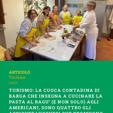
ARTICOLO
Turismo
Lucca
TURISMO: LA CUOCA CONTADINA DI
BARGA CHE INSEGNA A CUCINARE LA
PASTA AL RAGU’ (E NON SOLO) AGLI
AMERICANI, SONO QUATTRO GLI