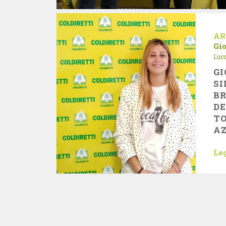
AR
Gi
Luc
GI
SI
B
DE
TO
AZ
Leg