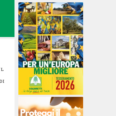
UL
DI