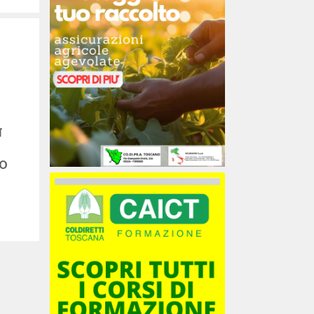
N
RO
3