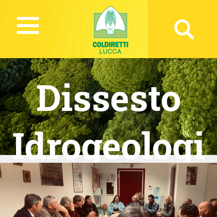
Dissesto
Idrogeologi
co