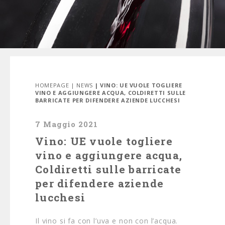
HOMEPAGE
|
NEWS
| VINO: UE VUOLE TOGLIERE
VINO E AGGIUNGERE ACQUA, COLDIRETTI SULLE
BARRICATE PER DIFENDERE AZIENDE LUCCHESI
7 Maggio 2021
Vino: UE vuole togliere
vino e aggiungere acqua,
Coldiretti sulle barricate
per difendere aziende
lucchesi
Il vino si fa con l’uva e non con l’acqua.