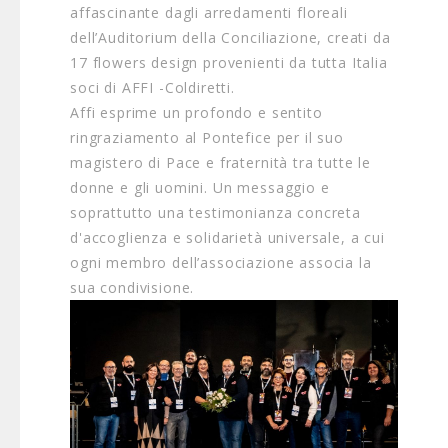
affascinante dagli arredamenti floreali
dell’Auditorium della Conciliazione, creati da
17 flowers design provenienti da tutta Italia
soci di AFFI -Coldiretti.
Affi esprime un profondo e sentito
ringraziamento al Pontefice per il suo
magistero di Pace e fraternità tra tutte le
donne e gli uomini. Un messaggio e
soprattutto una testimonianza concreta
d'accoglienza e solidarietà universale, a cui
ogni membro dell’associazione associa la
sua condivisione.