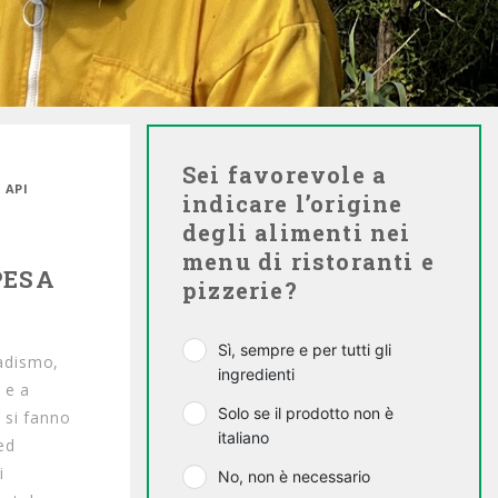
Sei favorevole a
 API
indicare l’origine
degli alimenti nei
menu di ristoranti e
PESA
pizzerie?
Sì, sempre e per tutti gli
madismo,
ingredienti
 e a
Solo se il prodotto non è
a si fanno
italiano
ed
i
No, non è necessario