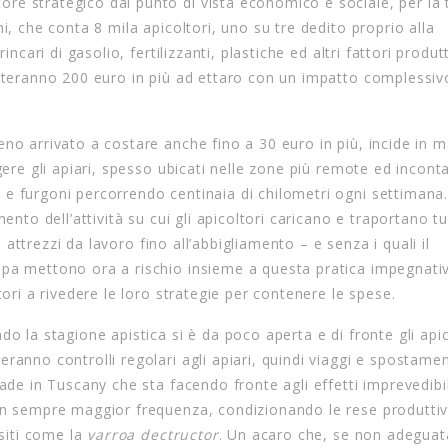
e strategico dal punto di vista economico e sociale, per la 
i, che conta 8 mila apicoltori, uno su tre dedito proprio alla
ncari di gasolio, fertilizzanti, plastiche ed altri fattori produtt
steranno 200 euro in più ad ettaro con un impatto complessiv
no arrivato a costare anche fino a 30 euro in più, incide in 
ngere gli apiari, spesso ubicati nelle zone più remote ed incon
e furgoni percorrendo centinaia di chilometri ogni settimana.
ento dell’attività su cui gli apicoltori caricano e traportano t
i attrezzi da lavoro fino all’abbigliamento – e senza i quali il
pa mettono ora a rischio insieme a questa pratica impegnativ
tori a rivedere le loro strategie per contenere le spese.
o la stagione apistica si è da poco aperta e di fronte gli apic
ranno controlli regolari agli apiari, quindi viaggi e spostamen
ade in Tuscany che sta facendo fronte agli effetti imprevedibil
con sempre maggior frequenza, condizionando le rese produtti
ssiti come la
varroa dectructor
. Un acaro che, se non adegua