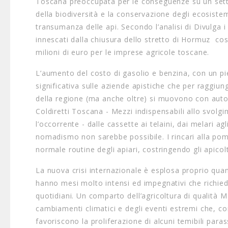
Toscana preoccupata per le conseguenze su un settor
della biodiversità e la conservazione degli ecosistem
transumanza delle api. Secondo l’analisi di Divulga i ri
innescati dalla chiusura dello stretto di Hormuz co
milioni di euro per le imprese agricole toscane.
L’aumento del costo di gasolio e benzina, con un pie
significativa sulle aziende apistiche che per raggiu
della regione (ma anche oltre) si muovono con auto 
Coldiretti Toscana - Mezzi indispensabili allo svolgim
l’occorrente - dalle cassette ai telaini, dai melari agl
nomadismo non sarebbe possibile. I rincari alla pom
normale routine degli apiari, costringendo gli apicol
La nuova crisi internazionale è esplosa proprio quand
hanno mesi molto intensi ed impegnativi che richiede
quotidiani. Un comparto dell’agricoltura di qualità M
cambiamenti climatici e degli eventi estremi che, 
favoriscono la proliferazione di alcuni temibili para