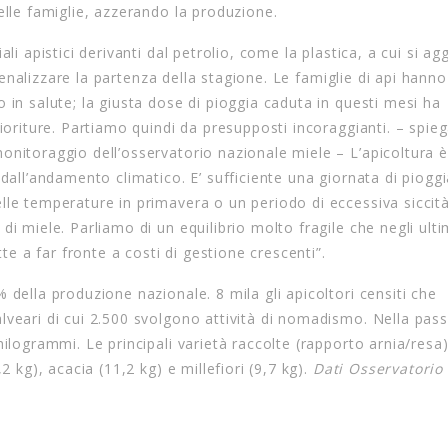
elle famiglie, azzerando la produzione.
li apistici derivanti dal petrolio, come la plastica, a cui si ag
i penalizzare la partenza della stagione. Le famiglie di api hann
 in salute; la giusta dose di pioggia caduta in questi mesi ha
ioriture. Partiamo quindi da presupposti incoraggianti. – spie
nitoraggio dell’osservatorio nazionale miele – L’apicoltura è 
dall’andamento climatico. E’ sufficiente una giornata di piogg
lle temperature in primavera o un periodo di eccessiva siccit
i miele. Parliamo di un equilibrio molto fragile che negli ulti
 a far fronte a costi di gestione crescenti”.
 della produzione nazionale. 8 mila gli apicoltori censiti che
lveari di cui 2.500 svolgono attività di nomadismo. Nella pas
hilogrammi. Le principali varietà raccolte (rapporto arnia/resa
2 kg), acacia (11,2 kg) e millefiori (9,7 kg).
Dati Osservatorio