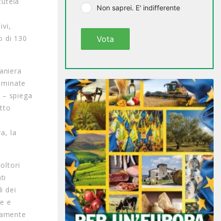
tutela
Non saprei. E' indifferente
ivi,
o di 130
Vota
maniera
taminate
 – spiega
utto
a, la
oltori
ti
i dei
ve e
tamente