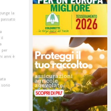
giunge la
o passato
ga
il
ia
à per
mi anni è
sata
) sono