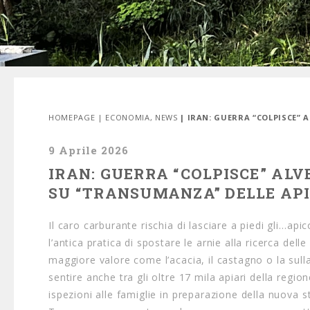
HOMEPAGE
|
ECONOMIA
,
NEWS
| IRAN: GUERRA “COLPISCE”
9 Aprile 2026
IRAN: GUERRA “COLPISCE” AL
SU “TRANSUMANZA” DELLE API
Il caro carburante rischia di lasciare a piedi gli…a
l’antica pratica di spostare le arnie alla ricerca del
maggiore valore come l’acacia, il castagno o la sulla
sentire anche tra gli oltre 17 mila apiari della regio
ispezioni alle famiglie in preparazione della nuova sta