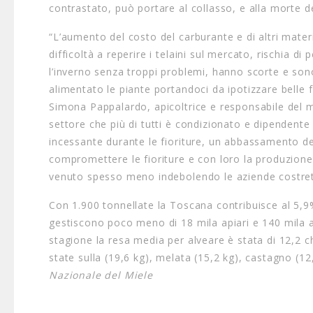
contrastato, può portare al collasso, e alla morte d
“L’aumento del costo del carburante e di altri materia
difficoltà a reperire i telaini sul mercato, rischia d
l’inverno senza troppi problemi, hanno scorte e sono
alimentato le piante portandoci da ipotizzare belle f
Simona Pappalardo, apicoltrice e responsabile del mo
settore che più di tutti è condizionato e dipendente 
incessante durante le fioriture, un abbassamento de
compromettere le fioriture e con loro la produzione d
venuto spesso meno indebolendo le aziende costrette
Con 1.900 tonnellate la Toscana contribuisce al 5,9%
gestiscono poco meno di 18 mila apiari e 140 mila a
stagione la resa media per alveare è stata di 12,2 c
state sulla (19,6 kg), melata (15,2 kg), castagno (12,
Nazionale del Miele