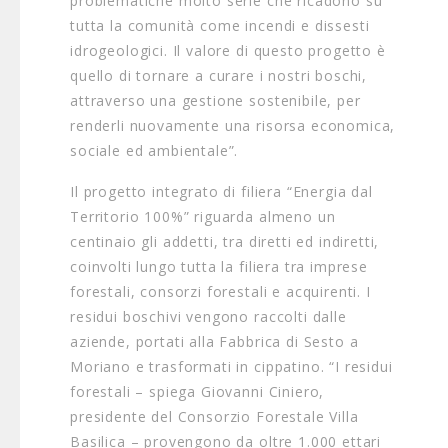
problematiche molto serie che ricadono su
tutta la comunità come incendi e dissesti
idrogeologici. Il valore di questo progetto è
quello di tornare a curare i nostri boschi,
attraverso una gestione sostenibile, per
renderli nuovamente una risorsa economica,
sociale ed ambientale”.
Il progetto integrato di filiera “Energia dal
Territorio 100%” riguarda almeno un
centinaio gli addetti, tra diretti ed indiretti,
coinvolti lungo tutta la filiera tra imprese
forestali, consorzi forestali e acquirenti. I
residui boschivi vengono raccolti dalle
aziende, portati alla Fabbrica di Sesto a
Moriano e trasformati in cippatino. “I residui
forestali – spiega Giovanni Ciniero,
presidente del Consorzio Forestale Villa
Basilica – provengono da oltre 1.000 ettari