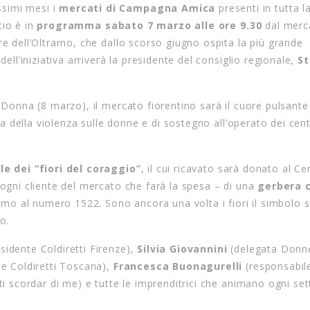
ssimi mesi i
mercati di Campagna Amica
presenti in tutta l
ncio è in
programma sabato 7 marzo alle ore 9.30
dal merc
re dell’Oltrarno, che dallo scorso giugno ospita la più grande
dell’iniziativa arriverà la presidente del consiglio regionale,
St
a Donna (8 marzo), il mercato fiorentino sarà il cuore pulsante
ema della violenza sulle donne e di sostegno all’operato dei cent
le dei “fiori del coraggio”
, il cui ricavato sarà donato al Ce
 ogni cliente del mercato che farà la spesa – di una
gerbera c
mo al numero 1522. Sono ancora una volta i fiori il simbolo s
o.
sidente Coldiretti Firenze),
Silvia Giovannini
(delegata Donn
e Coldiretti Toscana),
Francesca Buonagurelli
(responsabi
 ti scordar di me) e tutte le imprenditrici che animano ogni se