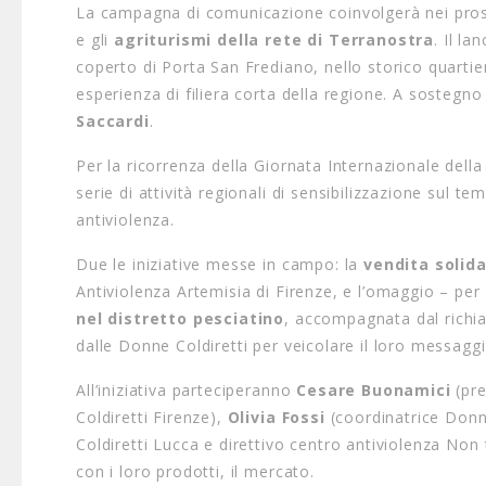
La campagna di comunicazione coinvolgerà nei pro
e gli
agriturismi della rete di Terranostra
. Il la
coperto di Porta San Frediano, nello storico quartie
esperienza di filiera corta della regione. A sostegno 
Saccardi
.
Per la ricorrenza della Giornata Internazionale dell
serie di attività regionali di sensibilizzazione sul t
antiviolenza.
Due le iniziative messe in campo: la
vendita solida
Antiviolenza Artemisia di Firenze, e l’omaggio – per
nel distretto pesciatino
, accompagnata dal richia
dalle Donne Coldiretti per veicolare il loro messaggi
All’iniziativa parteciperanno
Cesare Buonamici
(pre
Coldiretti Firenze),
Olivia Fossi
(coordinatrice Donn
Coldiretti Lucca e direttivo centro antiviolenza Non
con i loro prodotti, il mercato.