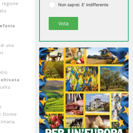
a regione
Non saprei. E' indifferente
ato
Vota
efania
 di una
ri
ntro
oltivata
celto
e
le Donne
ttimana,