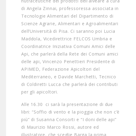
nutraceutiche dei prodotti dell’alveare a cura
di Angela Zinnai, professoressa associata in
Tecnologie Alimentari del Dipartimento di
Scienze Agrarie, Alimentari e Agroalimentari
dell’Università di Pisa. Ci saranno poi Lucia
Maddola, Vicedirettrice FELCOS Umbria e
Coordinatrice Iniziativa Comuni Amici delle
Api, che parlerà della Rete dei Comuni amici
delle api, Vincenzo Penettieri Presidente di
APIMED, Federazione Apicoltori del
Mediterraneo, e Davide Marchetti, Tecnico
di Coldiretti Lucca che parlerà dei contributi
per gli apicoltori.
Alle 16.30 ci sarà la presentazione di due
libri: “Soffio di vento e la pioggia che non c’è
più” di Susanna Consorti e “I doni delle api”
di Maurizio Marco Rossi, autore ed
illustratore, che sceglie Barga la prima