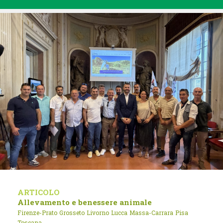
ARTICOLO
Allevamento e benessere animale
Firenze-Prato
Grosseto
Livorno
Lucca
Massa-Carrara
Pisa
Toscana