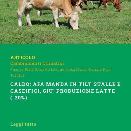
ARTICOLO
Cambiamenti Climatici
Firenze-Prato
Grosseto
Livorno
Lucca
Massa-Carrara
Pisa
Toscana
CALDO: AFA MANDA IN TILT STALLE E
CASEIFICI, GIU’ PRODUZIONE LATTE
(-30%)
Leggi tutto