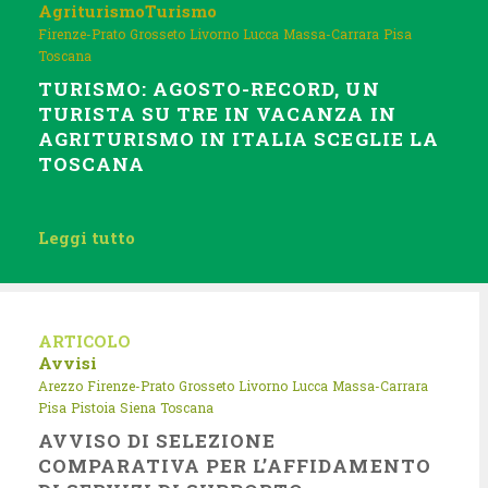
Agriturismo
Turismo
Firenze-Prato
Grosseto
Livorno
Lucca
Massa-Carrara
Pisa
Toscana
TURISMO: AGOSTO-RECORD, UN
TURISTA SU TRE IN VACANZA IN
AGRITURISMO IN ITALIA SCEGLIE LA
TOSCANA
Leggi tutto
ARTICOLO
Avvisi
Arezzo
Firenze-Prato
Grosseto
Livorno
Lucca
Massa-Carrara
Pisa
Pistoia
Siena
Toscana
AVVISO DI SELEZIONE
COMPARATIVA PER L’AFFIDAMENTO